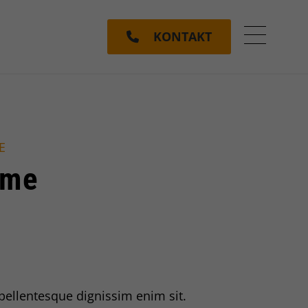
KONTAKT
Menü ein
E
ame
 pellentesque dignissim enim sit.