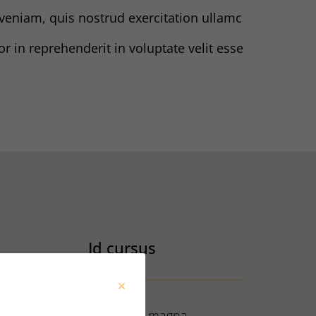
eniam, quis nostrud exercitation ullamc
or in reprehenderit in voluptate velit esse
Id cursus
et luctus venenatis lectus magna