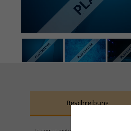
Beschreibung
Id cursus metus aliquam eleifend. Eu fa