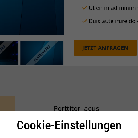
Ut enim ad minim v
Duis aute irure dol
JETZT ANFRAGEN
Porttitor lacus
Cookie-Einstellungen
cilisis sed odio morbi quis commodo odio. Purus sit am