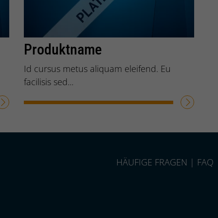
Produktname
Preis: 15,00 €
Id cursus metus aliquam eleifend. Eu
facilisis sed...
WEITERLESEN
HÄUFIGE FRAGEN | FAQ
p.com