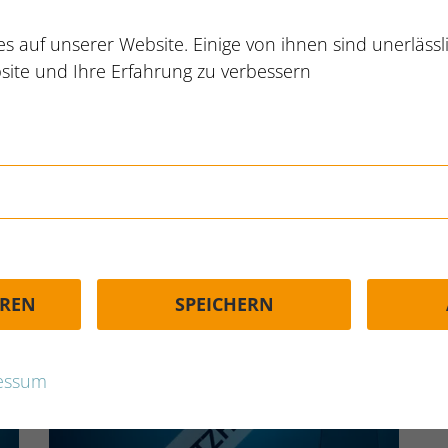
ecenas ultricies. Senectus et netus et malesuada. Rho
s auf unserer Website. Einige von ihnen sind unerläss
tis molestie a iaculis. Donec ac odio tempor orci dapibu
site und Ihre Erfahrung zu verbessern
Ähnliche Produkte
EREN
SPEICHERN
€
20,00 €
€
15,00 €
essum