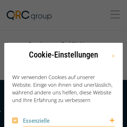
Jörg Speikamp Personalbe
Menü
Home
Standorte
Bad Säckingen
Cookie-Einstellungen
Bad Säckingen
Wir verwenden Cookies auf unserer
Website. Einige von ihnen sind unerlässlich,
während andere uns helfen, diese Website
Kontakt
HÄUFIGE FRAGEN |
und Ihre Erfahrung zu verbessern
FAQ
+49 (0) 2364 /
Telefonnummer: 4 9 0 2 3 6 4 6 0 8 6 7 4 2
6086742
Coo
Essenzielle
Essenzielle