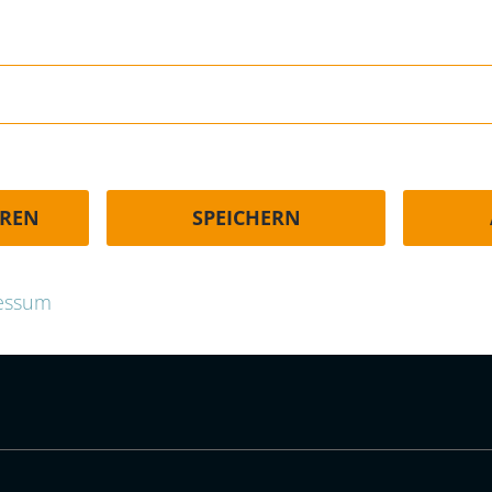
HÄUFIGE FRAGEN | FAQ
EREN
SPEICHERN
p.com
essum