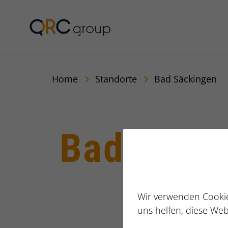
Jörg Speikamp Person
Home
Standorte
Bad Säckingen
Bad Säck
Wir verwenden Cookie
uns helfen, diese Web