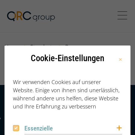
Jörg Speikamp Personalbe
Menü
Home
Standorte
Bayern
Cookie-Einstellungen
Bayern
Wir verwenden Cookies auf unserer
Website. Einige von ihnen sind unerlässlich,
während andere uns helfen, diese Website
Kontakt
HÄUFIGE FRAGEN |
und Ihre Erfahrung zu verbessern
FAQ
+49 (0) 2364 /
Telefonnummer: 4 9 0 2 3 6 4 6 0 8 6 7 4 2
6086742
Coo
Essenzielle
Essenzielle