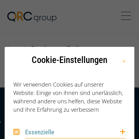
Jörg Speikamp Personalbe
Menü
Home
Standorte
Berlin
Cookie-Einstellungen
Berlin
Wir verwenden Cookies auf unserer
Website. Einige von ihnen sind unerlässlich,
während andere uns helfen, diese Website
Kontakt
HÄUFIGE FRAGEN |
und Ihre Erfahrung zu verbessern
FAQ
+49 (0) 2364 /
Telefonnummer: 4 9 0 2 3 6 4 6 0 8 6 7 4 2
6086742
Coo
Essenzielle
Essenzielle