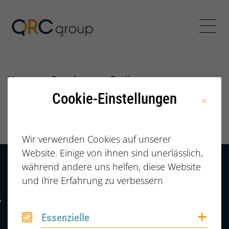
Jörg Speikamp Personalbe
Menü
Home
Standorte
Berlin
Cookie-Einstellungen
Berlin
Wir verwenden Cookies auf unserer
Website. Einige von ihnen sind unerlässlich,
während andere uns helfen, diese Website
Kontakt
HÄUFIGE FRAGEN |
und Ihre Erfahrung zu verbessern
FAQ
+49 (0) 2364 /
Telefonnummer: 4 9 0 2 3 6 4 6 0 8 6 7 4 2
6086742
Coo
Essenzielle
Essenzielle