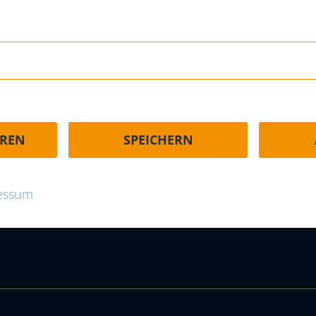
HÄUFIGE FRAGEN | FAQ
EREN
SPEICHERN
p.com
essum