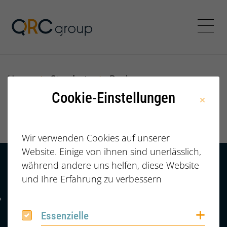
Jörg Speikamp Personalbe
Menü
Home
Standorte
Bochum
Cookie-Einstellungen
Bochum
Wir verwenden Cookies auf unserer
Website. Einige von ihnen sind unerlässlich,
während andere uns helfen, diese Website
Kontakt
HÄUFIGE FRAGEN |
und Ihre Erfahrung zu verbessern
FAQ
+49 (0) 2364 /
Telefonnummer: 4 9 0 2 3 6 4 6 0 8 6 7 4 2
6086742
Coo
Essenzielle
Essenzielle