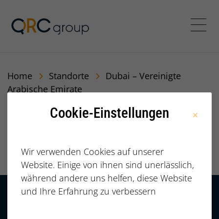
Jörg Speikamp Personalbe
Menü
Home
Standorte
Dubai – Vereinigte
Arabische Emirate
Cookie-Einstellungen
Dubai – Vereinigte
Arabische Emirate
Wir verwenden Cookies auf unserer
Website. Einige von ihnen sind unerlässlich,
während andere uns helfen, diese Website
und Ihre Erfahrung zu verbessern
Kontakt
HÄUFIGE FRAGEN |
FAQ