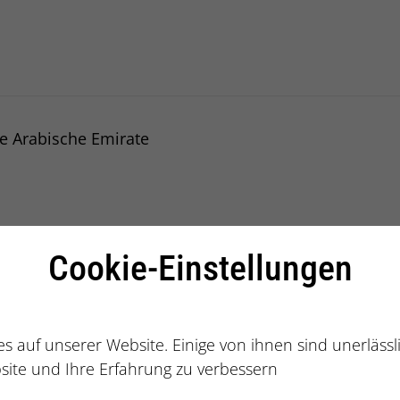
alberatung
te Arabische Emirate
ereinigte Ara
Cookie-Einstellungen
s auf unserer Website. Einige von ihnen sind unerläss
site und Ihre Erfahrung zu verbessern