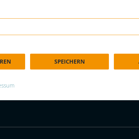
HÄUFIGE FRAGEN | FAQ
EREN
SPEICHERN
p.com
essum