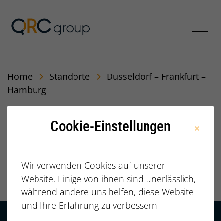
Jörg Speikamp Personalbe
Menü
Home
Standorte
Düsseldorf – Frankfurt –
Hamburg
Cookie-Einstellungen
Düsseldorf –
Frankfurt –
Wir verwenden Cookies auf unserer
Hamburg
Website. Einige von ihnen sind unerlässlich,
während andere uns helfen, diese Website
und Ihre Erfahrung zu verbessern