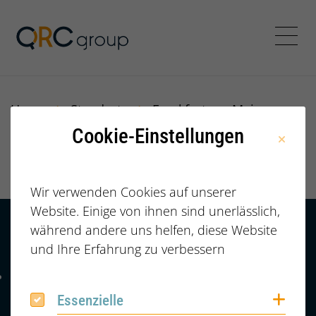
Jörg Speikamp Personalbe
Menü
Home
Standorte
Frankfurt am Main
Cookie-Einstellungen
Frankfurt am Main
Wir verwenden Cookies auf unserer
Website. Einige von ihnen sind unerlässlich,
während andere uns helfen, diese Website
Kontakt
HÄUFIGE FRAGEN |
und Ihre Erfahrung zu verbessern
FAQ
+49 (0) 2364 /
Telefonnummer: 4 9 0 2 3 6 4 6 0 8 6 7 4 2
6086742
Coo
Essenzielle
Essenzielle