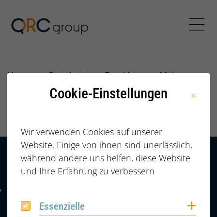
Jörg Speikamp Personalbe
Menü
Home
Standorte
Frankfurt am Main
Cookie-Einstellungen
Frankfurt am Main
Wir verwenden Cookies auf unserer
Website. Einige von ihnen sind unerlässlich,
während andere uns helfen, diese Website
Kontakt
HÄUFIGE FRAGEN |
und Ihre Erfahrung zu verbessern
FAQ
+49 (0) 2364 /
Telefonnummer: 4 9 0 2 3 6 4 6 0 8 6 7 4 2
6086742
Coo
Essenzielle
Essenzielle