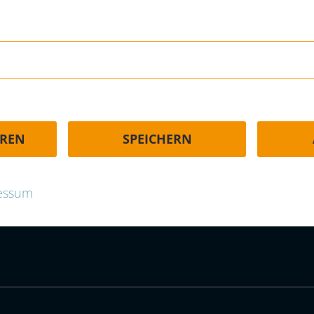
HÄUFIGE FRAGEN | FAQ
EREN
SPEICHERN
p.com
essum