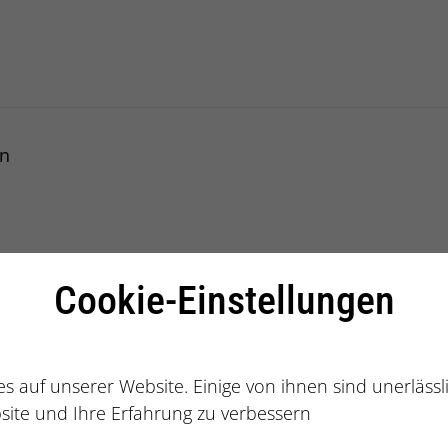
alberatung
in
 am Main
Cookie-Einstellungen
s auf unserer Website. Einige von ihnen sind unerläss
site und Ihre Erfahrung zu verbessern