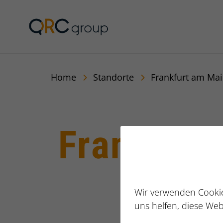
Jörg Speikamp Person
Home
Standorte
Frankfurt am Ma
Frankfurt
Wir verwenden Cookie
uns helfen, diese Web