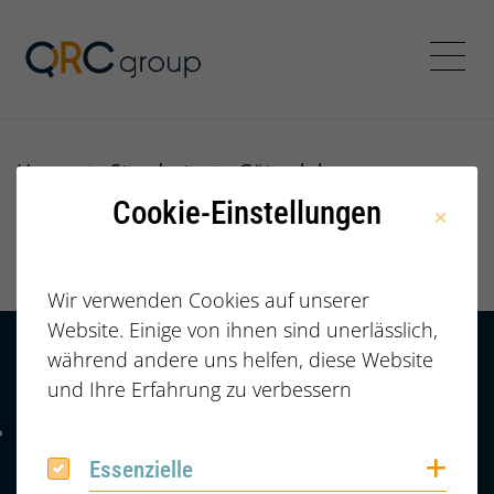
Jörg Speikamp Personalbe
Menü
Home
Standorte
Gütersloh
Cookie-Einstellungen
Gütersloh
Wir verwenden Cookies auf unserer
Website. Einige von ihnen sind unerlässlich,
während andere uns helfen, diese Website
Kontakt
HÄUFIGE FRAGEN |
und Ihre Erfahrung zu verbessern
FAQ
+49 (0) 2364 /
Telefonnummer: 4 9 0 2 3 6 4 6 0 8 6 7 4 2
6086742
Coo
Essenzielle
Essenzielle