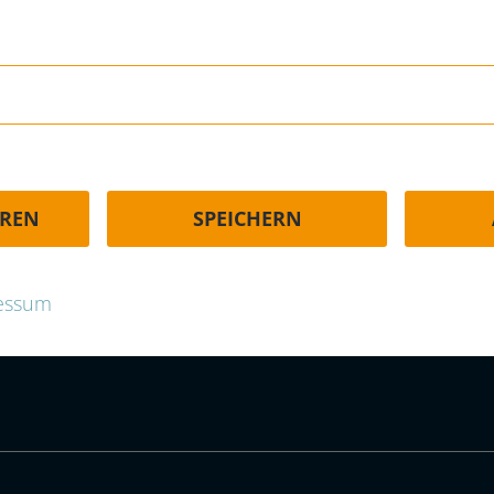
HÄUFIGE FRAGEN | FAQ
EREN
SPEICHERN
p.com
essum