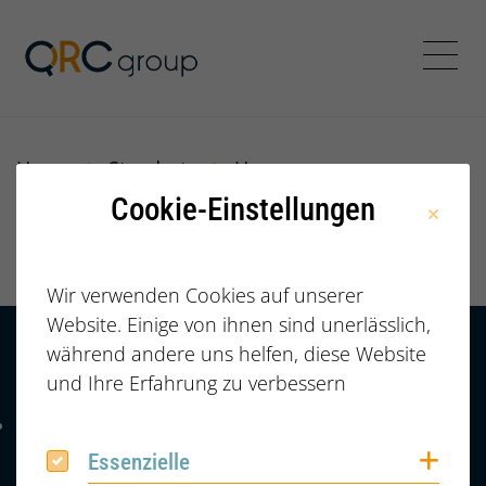
Jörg Speikamp Personalbe
Menü
Home
Standorte
Hannover
Cookie-Einstellungen
Hannover
Wir verwenden Cookies auf unserer
Website. Einige von ihnen sind unerlässlich,
während andere uns helfen, diese Website
Kontakt
HÄUFIGE FRAGEN |
und Ihre Erfahrung zu verbessern
FAQ
+49 (0) 2364 /
Telefonnummer: 4 9 0 2 3 6 4 6 0 8 6 7 4 2
6086742
Coo
Essenzielle
Essenzielle