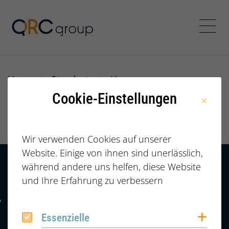
Jörg Speikamp Personalbe
Menü
Home
Standorte
Hannover
Cookie-Einstellungen
Hannover
Wir verwenden Cookies auf unserer
Website. Einige von ihnen sind unerlässlich,
während andere uns helfen, diese Website
Kontakt
HÄUFIGE FRAGEN |
und Ihre Erfahrung zu verbessern
FAQ
+49 (0) 2364 /
Telefonnummer: 4 9 0 2 3 6 4 6 0 8 6 7 4 2
6086742
Coo
Essenzielle
Essenzielle