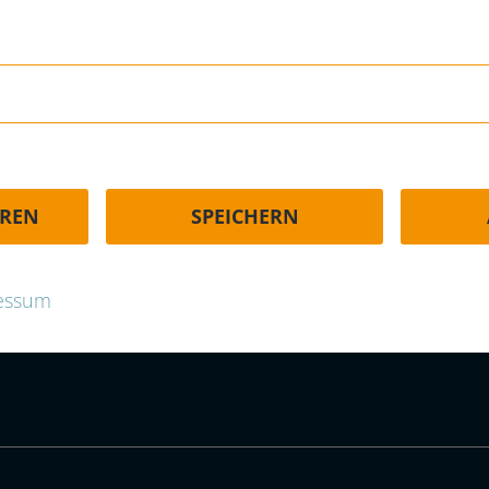
HÄUFIGE FRAGEN | FAQ
EREN
SPEICHERN
p.com
essum