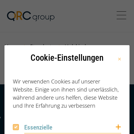
Jörg Speikamp Personalbe
Menü
Home
Standorte
Holzkirchen
Cookie-Einstellungen
Holzkirchen
Wir verwenden Cookies auf unserer
Website. Einige von ihnen sind unerlässlich,
während andere uns helfen, diese Website
Kontakt
HÄUFIGE FRAGEN |
und Ihre Erfahrung zu verbessern
FAQ
+49 (0) 2364 /
Telefonnummer: 4 9 0 2 3 6 4 6 0 8 6 7 4 2
6086742
Coo
Essenzielle
Essenzielle