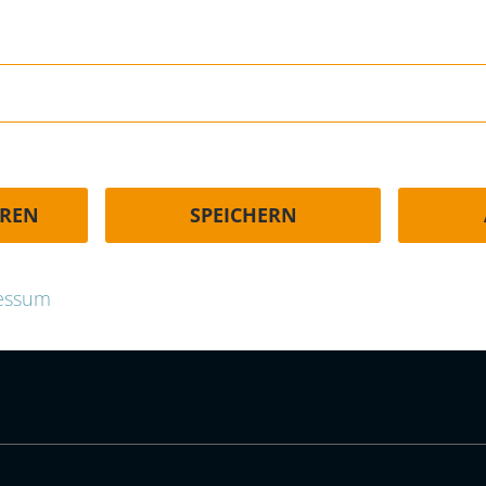
HÄUFIGE FRAGEN | FAQ
EREN
SPEICHERN
p.com
essum