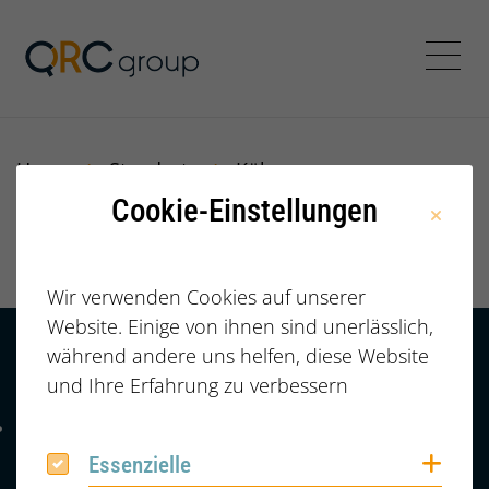
Jörg Speikamp Personalbe
Menü
Home
Standorte
Köln
Cookie-Einstellungen
Köln
Wir verwenden Cookies auf unserer
Website. Einige von ihnen sind unerlässlich,
während andere uns helfen, diese Website
Kontakt
HÄUFIGE FRAGEN |
und Ihre Erfahrung zu verbessern
FAQ
+49 (0) 2364 /
Telefonnummer: 4 9 0 2 3 6 4 6 0 8 6 7 4 2
6086742
Coo
Essenzielle
Essenzielle