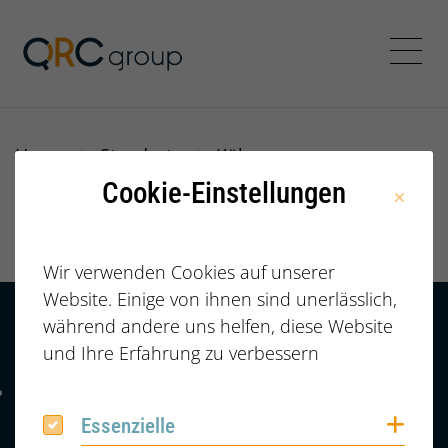
Jörg Speikamp Personalbe
Menü
Home
Standorte
Köln
Cookie-Einstellungen
Köln
Wir verwenden Cookies auf unserer
Website. Einige von ihnen sind unerlässlich,
während andere uns helfen, diese Website
Kontakt
HÄUFIGE FRAGEN |
und Ihre Erfahrung zu verbessern
FAQ
+49 (0) 2364 /
Telefonnummer: 4 9 0 2 3 6 4 6 0 8 6 7 4 2
6086742
Coo
Essenzielle
Essenzielle