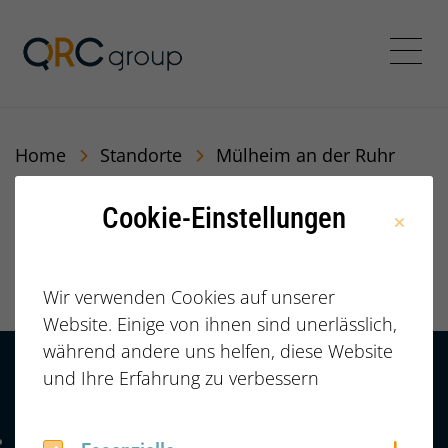
Jörg Speikamp Personalbe
Menü
Home
Standorte
Mülheim an der Ruhr
Cookie-Einstellungen
Mülheim an der
Ruhr
Wir verwenden Cookies auf unserer
Website. Einige von ihnen sind unerlässlich,
während andere uns helfen, diese Website
und Ihre Erfahrung zu verbessern
Kontakt
HÄUFIGE FRAGEN |
FAQ
+49 (0) 2364 /