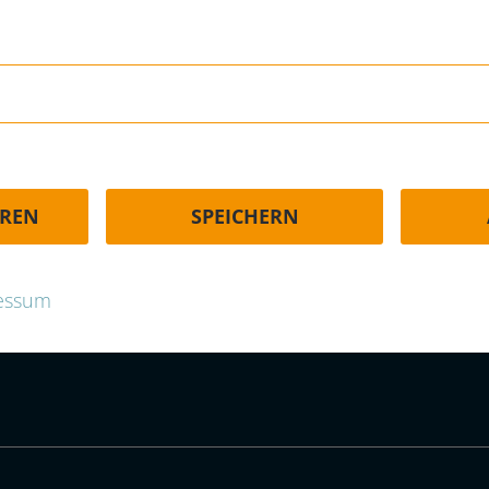
HÄUFIGE FRAGEN | FAQ
EREN
SPEICHERN
p.com
essum