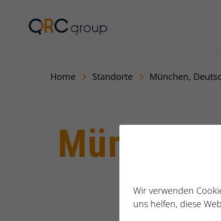
Jörg Speikamp Person
Home
Standorte
München, Deuts
München,
Wir verwenden Cookie
uns helfen, diese Web