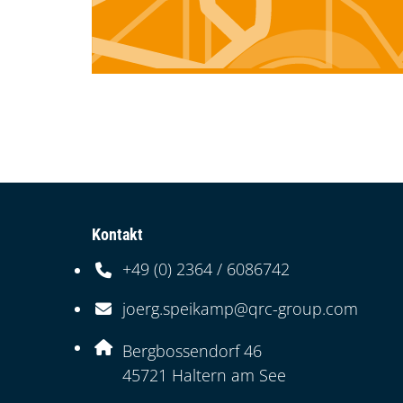
Kontakt
+49 (0) 2364 / 6086742
Telefonnummer: 4 9 0 2 3 6 4 6 0 8 6 7 4 2
joerg.speikamp@qrc-group.com
E-Mail Adresse: joerg.speikamp@qrc-grou
Adresse:
Bergbossendorf 46
, 4 5 7 2 1
45721
Haltern am See