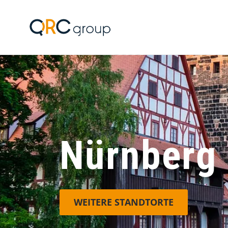
Jörg Speikamp Person
Nürnberg
WEITERE STANDTORTE