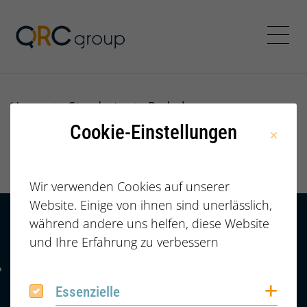
Jörg Speikamp Personalbe
Menü
Home
Standorte
Paderborn
Cookie-Einstellungen
Paderborn
Wir verwenden Cookies auf unserer
Website. Einige von ihnen sind unerlässlich,
während andere uns helfen, diese Website
Kontakt
HÄUFIGE FRAGEN |
und Ihre Erfahrung zu verbessern
FAQ
+49 (0) 2364 /
Telefonnummer: 4 9 0 2 3 6 4 6 0 8 6 7 4 2
6086742
Coo
Essenzielle
Essenzielle