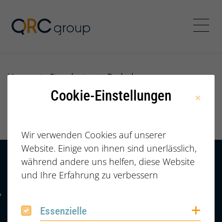
Jörg Speikamp Personalbe
Menü
Home
Standorte
Paderborn
Cookie-Einstellungen
Paderborn
Wir verwenden Cookies auf unserer
Website. Einige von ihnen sind unerlässlich,
während andere uns helfen, diese Website
Kontakt
HÄUFIGE FRAGEN |
und Ihre Erfahrung zu verbessern
FAQ
+49 (0) 2364 /
Telefonnummer: 4 9 0 2 3 6 4 6 0 8 6 7 4 2
6086742
Coo
Essenzielle
Essenzielle