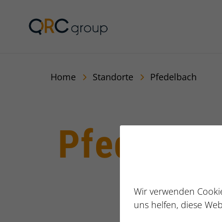
Jörg Speikamp Person
Home
Standorte
Pfedelbach
Pfedelba
Wir verwenden Cookie
uns helfen, diese Web