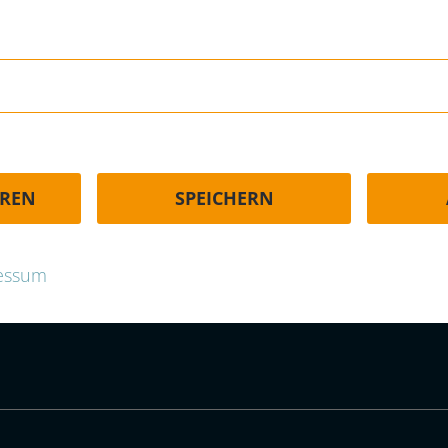
HÄUFIGE FRAGEN | FAQ
EREN
SPEICHERN
p.com
essum