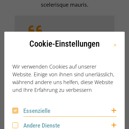
scelerisque mauris.
Cookie-Einstellungen
Bewertung:
Nunc congue nisi vitae
suscipit tellus mauris. Cras
ornare arcu dui vivamus arcu.
Wir verwenden Cookies auf unserer
In iaculis nunc sed augue
Website. Einige von ihnen sind unerlässlich,
lacus. Lorem ipsum dolor sit
während andere uns helfen, diese Website
amet consectetur adipiscing.
und Ihre Erfahrung zu verbessern
Libero nunc consequat
interdum varius…
mehr >
Coo
Essenzielle
Essenzielle
Coo
Andere Dienste
Andere Dienste