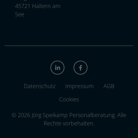
, 4 5 7 2 1
45721
Haltern am
See
LINKEDIN
FACEBOOK
Datenschutz
Impressum
AGB
Cookies
© 2026 Jörg Speikamp Personalberatung.
Alle
Rechte vorbehalten.