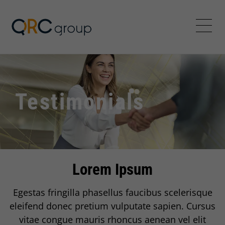
Jörg Speikamp Personalbe
Menü
Testimonials
Lorem Ipsum
Einleitung
Egestas fringilla phasellus faucibus scelerisque
eleifend donec pretium vulputate sapien. Cursus
vitae congue mauris rhoncus aenean vel elit